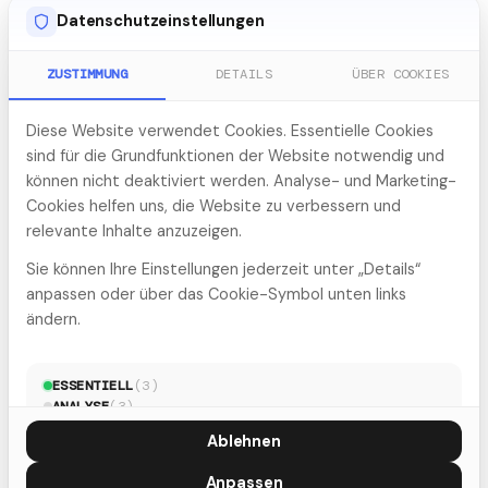
Zur Analyse
Datenschutzeinstellungen
ZUSTIMMUNG
DETAILS
ÜBER COOKIES
Diese Website verwendet Cookies. Essentielle Cookies
sind für die Grundfunktionen der Website notwendig und
können nicht deaktiviert werden. Analyse- und Marketing-
Cookies helfen uns, die Website zu verbessern und
relevante Inhalte anzuzeigen.
Sie können Ihre Einstellungen jederzeit unter „Details“
anpassen oder über das Cookie-Symbol unten links
ändern.
KI-SPRECHSTUNDE
KI-Sprechstunde
ESSENTIELL
(
3
)
ANALYSE
(
3
)
Kostenloses 45-minütiges Erstgespräch zu Ihrer KI-
MARKETING
(
5
)
Ablehnen
Frage. Sie wählen vorab Ihr Thema, wir kommen mit
einer Einschätzung. Mit Patrick Lorenz.
Anpassen