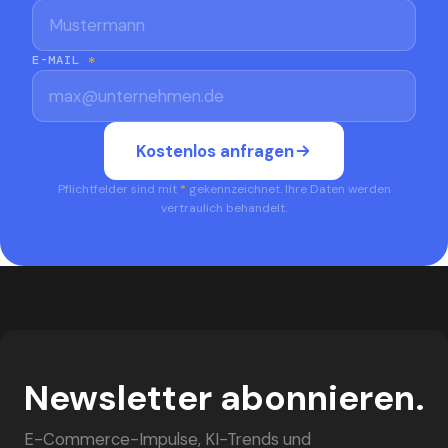
E-MAIL
*
UNTERNEHMEN
*
Kostenlos anfragen
Pflichtfelder sind mit
*
gekennzeichnet. Ihre Daten werden
vertraulich behandelt.
TELEFON
NACHRICHT
Newsletter abonnieren.
E-Commerce-Impulse, KI-Trends und
Ich stimme der Verarbeitung meiner Daten gemäß