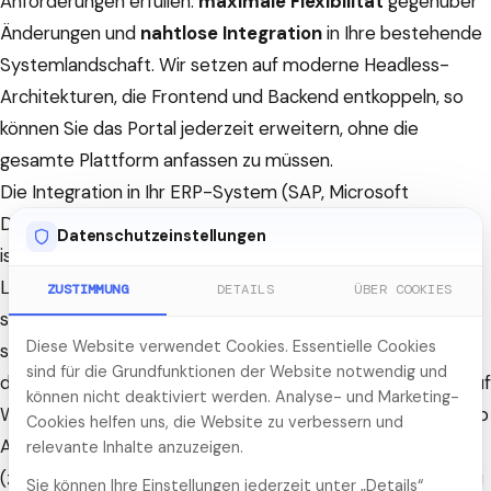
Anforderungen erfüllen:
maximale Flexibilität
gegenüber
Änderungen und
nahtlose Integration
in Ihre bestehende
Systemlandschaft. Wir setzen auf moderne Headless-
Architekturen, die Frontend und Backend entkoppeln, so
können Sie das Portal jederzeit erweitern, ohne die
gesamte Plattform anfassen zu müssen.
Die Integration in Ihr ERP-System (SAP, Microsoft
Dynamics, proAlpha oder branchenspezifische Lösungen)
Datenschutzeinstellungen
ist dabei das Herzstück. Bestellungen, Rechnungen,
Liefertermine, Preise und Konditionen werden in Echtzeit
ZUSTIMMUNG
DETAILS
ÜBER COOKIES
synchronisiert. Rollenbasierte Zugriffssteuerung stellt
Diese Website verwendet Cookies. Essentielle Cookies
sicher, dass der Einkäufer andere Informationen sieht als
sind für die Grundfunktionen der Website notwendig und
der Controller oder die Geschäftsführung beim Kunden. Auf
können nicht deaktiviert werden. Analyse- und Marketing-
Wunsch implementieren wir das Portal als Progressive Web
Cookies helfen uns, die Website zu verbessern und
App (PWA), die auch auf mobilen Endgeräten und Tablets
relevante Inhalte anzuzeigen.
(zum Beispiel im Lager mit Barcode-Scanning) einwandfrei
Sie können Ihre Einstellungen jederzeit unter „Details“