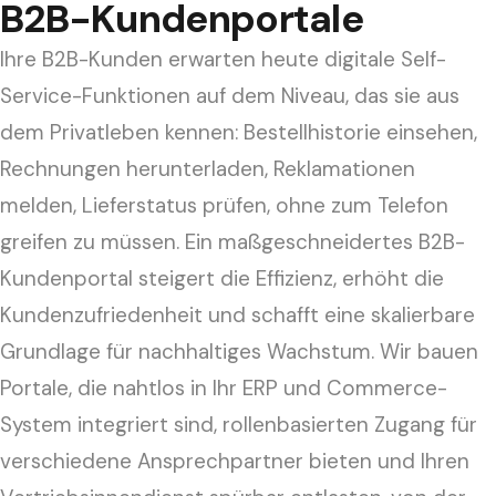
Enterprise CMS & DXP
PIM & MDM
B2B-Kundenportale
AI Visibility & GEO
Insights
Enterprise Content Management und DXP
Produktdaten zentral verwalten
Sichtbarkeit in KI-Suchmaschinen optimieren
Ihre B2B-Kunden erwarten heute digitale Self-
User Experience Design
Systemintegration &
Karriere
Agentic Commerce
Service-Funktionen auf dem Niveau, das sie aus
Nutzerzentriertes Design für B2B
Schnittstellenentwicklung
KI-Agenten für automatisierten E-Commerce
dem Privatleben kennen: Bestellhistorie einsehen,
Nahtlose Systemintegration
Business Consulting
Kontakt
Expert Knowledge Bots
Rechnungen herunterladen, Reklamationen
Strategie- und Managementberatung
DevOps, Cloud & Security
RAG-basierte Wissensdatenbanken und Chatbots
melden, Lieferstatus prüfen, ohne zum Telefon
Betrieb, Sicherheit und Skalierung
Online Marketing & Performance
Digital Product Advisor
greifen zu müssen. Ein maßgeschneidertes B2B-
SEA, SEO und Conversion-Optimierung
Technical Consulting
KI-gestützte digitale Produktberatung
Kundenportal steigert die Effizienz, erhöht die
Audits und technische Beratung
Corporate Branding & Websites
AI-Order-Automation
Kundenzufriedenheit und schafft eine skalierbare
Corporate Websites und Microsites
Intelligente Bestellautomatisierung
Grundlage für nachhaltiges Wachstum. Wir bauen
Social Media Marketing
Portale, die nahtlos in Ihr ERP und Commerce-
Social-Media-Strategie für B2B
System integriert sind, rollenbasierten Zugang für
verschiedene Ansprechpartner bieten und Ihren