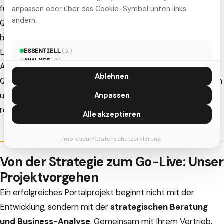
funktioniert.
anpassen oder über das Cookie-Symbol unten links
ändern.
Qualität, Performance und Sicherheit haben für uns
höchste Priorität. Im Gegensatz zu Template-basierten
Lösungen entwickeln wir jedes Portal individuell nach Ihren
ESSENTIELL
(
2
)
ANALYSE
(
0
)
Anforderungen. Damit stellen wir sicher, dass die Code-
MARKETING
(
5
)
Ablehnen
Qualität hoch ist, keine unnötigen Abhängigkeiten bestehen
und Ihre Kundendaten durch Hardening-Maßnahmen und
Anpassen
regelmäßige Security-Audits geschützt sind.
Alle akzeptieren
Impressum
|
Datenschutzerklärung
Von der Strategie zum Go-Live: Unser
Projektvorgehen
Ein erfolgreiches Portalprojekt beginnt nicht mit der
Entwicklung, sondern mit der
strategischen Beratung
und Business-Analyse
. Gemeinsam mit Ihrem Vertrieb,