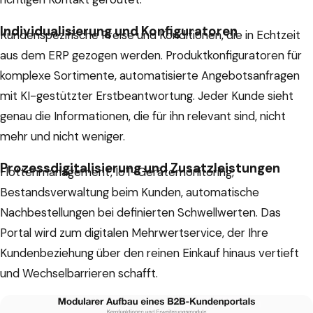
Individualisierung und Konfiguratoren
Kundenspezifische Preise und Konditionen, die in Echtzeit
aus dem ERP gezogen werden. Produktkonfiguratoren für
komplexe Sortimente, automatisierte Angebotsanfragen
mit KI-gestützter Erstbeantwortung. Jeder Kunde sieht
genau die Informationen, die für ihn relevant sind, nicht
mehr und nicht weniger.
Prozessdigitalisierung und Zusatzleistungen
Flottenmanagement, IoT-Gerätemonitoring,
Bestandsverwaltung beim Kunden, automatische
Nachbestellungen bei definierten Schwellwerten. Das
Portal wird zum digitalen Mehrwertservice, der Ihre
Kundenbeziehung über den reinen Einkauf hinaus vertieft
und Wechselbarrieren schafft.