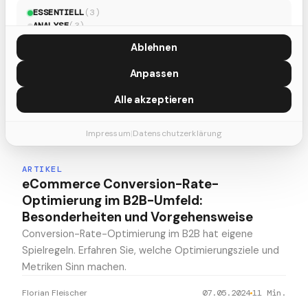
Ensinger Systemauswahl - Success Story
ESSENTIELL
(
3
)
Laden Sie jetzt unseren informativen Content herunter
ANALYSE
(
3
)
MARKETING
(
5
)
und lassen Sie sich inspirieren, es könnte der erste
Ablehnen
Schritt zu Ihrem nächsten Erfolg sein!
Anpassen
Patrick Lorenz
01.06.2024
Alle akzeptieren
Impressum
|
Datenschutzerklärung
ARTIKEL
eCommerce Conversion-Rate-
Optimierung im B2B-Umfeld:
Besonderheiten und Vorgehensweise
Conversion-Rate-Optimierung im B2B hat eigene
Spielregeln. Erfahren Sie, welche Optimierungsziele und
Metriken Sinn machen.
Florian Fleischer
07.05.2024
11
Min.