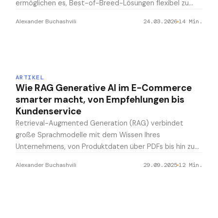
ermöglichen es, Best-of-Breed-Lösungen flexibel zu
kombinieren, aber der Umstieg will durchdacht sein. Ein
Alexander Buchashvili
24.03.2026
14
Min.
ehrlicher Leitfaden mit Plattformvergleich.
ARTIKEL
Wie RAG Generative AI im E-Commerce
smarter macht, von Empfehlungen bis
Kundenservice
Retrieval-Augmented Generation (RAG) verbindet
große Sprachmodelle mit dem Wissen Ihres
Unternehmens, von Produktdaten über PDFs bis hin zu
Kundenbewertungen.
Alexander Buchashvili
29.09.2025
12
Min.