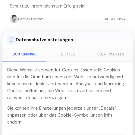
Schritt zu Ihrem nächsten Erfolg sein!
Patrick Lorenz
01.06.2024
Datenschutzeinstellungen
ZUSTIMMUNG
DETAILS
ÜBER COOKIES
ARTIKEL
fischer eCommerce - Success Story
Laden Sie jetzt unseren informativen Content herunter
Diese Website verwendet Cookies. Essentielle Cookies
und lassen Sie sich inspirieren, es könnte der erste
sind für die Grundfunktionen der Website notwendig und
Schritt zu Ihrem nächsten Erfolg sein!
können nicht deaktiviert werden. Analyse- und Marketing-
Cookies helfen uns, die Website zu verbessern und
Patrick Lorenz
01.06.2024
relevante Inhalte anzuzeigen.
Sie können Ihre Einstellungen jederzeit unter „Details“
anpassen oder über das Cookie-Symbol unten links
ändern.
ARTIKEL