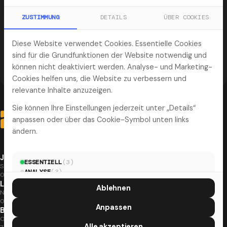
Projekterfahrungen – direkt in Ihr Postfach.
ZUSTIMMUNG
DETAILS
ÜBER COOKIES
Ihre E-Mail-Adresse
Diese Website verwendet Cookies. Essentielle Cookies
Newsletter abonnieren
sind für die Grundfunktionen der Website notwendig und
können nicht deaktiviert werden. Analyse- und Marketing-
Cookies helfen uns, die Website zu verbessern und
relevante Inhalte anzuzeigen.
Sie können Ihre Einstellungen jederzeit unter „Details“
anpassen oder über das Cookie-Symbol unten links
ändern.
Jena
ESSENTIELL
(
3
)
Steinweg 10
ANALYSE
(
3
)
07743 Jena
MARKETING
(
5
)
Leipzig
Ablehnen
Naumburger Str. 25
04229 Leipzig
Anpassen
Böblingen
Otto-Lilienthal-Straße 36
Alle akzeptieren