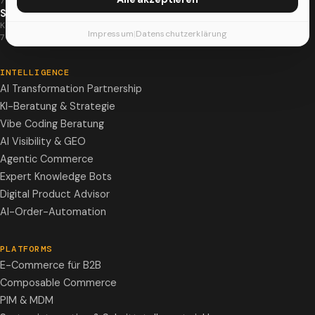
71034 Böblingen
Stuttgart
Kornbergstr. 44
Impressum
|
Datenschutzerklärung
70176 Stuttgart
INTELLIGENCE
AI Transformation Partnership
KI-Beratung & Strategie
Vibe Coding Beratung
AI Visibility & GEO
Agentic Commerce
Expert Knowledge Bots
Digital Product Advisor
AI-Order-Automation
PLATFORMS
E-Commerce für B2B
Composable Commerce
PIM & MDM