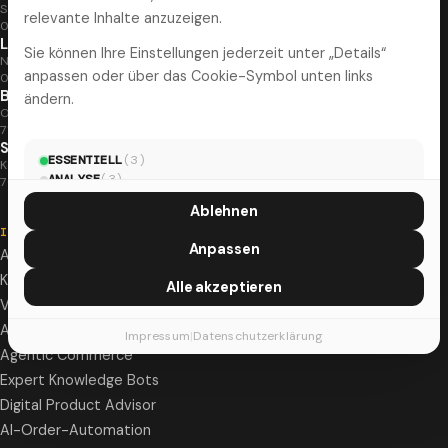
Steinweg 10
relevante Inhalte anzuzeigen.
07743 Jena
Leipzig
Sie können Ihre Einstellungen jederzeit unter „Details“
Naumburger Str. 25
anpassen oder über das Cookie-Symbol unten links
04229 Leipzig
Böblingen
ändern.
Otto-Lilienthal-Straße 36
71034 Böblingen
Stuttgart
ESSENTIELL
(
3
)
Kornbergstr. 44
ANALYSE
(
3
)
70176 Stuttgart
MARKETING
(
5
)
Ablehnen
INTELLIGENCE
Anpassen
AI Transformation Partnership
KI-Beratung & Strategie
Alle akzeptieren
Vibe Coding Beratung
AI Visibility & GEO
Impressum
|
Datenschutzerklärung
Agentic Commerce
Expert Knowledge Bots
Digital Product Advisor
AI-Order-Automation