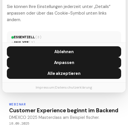
& on-demand.
Sie können Ihre Einstellungen jederzeit unter „Details“
anpassen oder über das Cookie-Symbol unten links
ändern.
ESSENTIELL
(
3
)
WEBINAR
ANALYSE
(
3
)
KI im eCommerce: Womit Unternehmen
MARKETING
(
5
)
jetzt anfangen müssen
Ablehnen
Online Webinar mit FactFinder, Wie KI den B2B-Handel
Anpassen
transformiert.
07.10.2025
Alle akzeptieren
Impressum
|
Datenschutzerklärung
WEBINAR
Customer Experience beginnt im Backend
DMEXCO 2025 Masterclass am Beispiel fischer.
18.09.2025