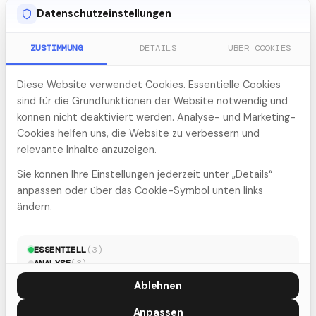
Zur Analyse
Datenschutzeinstellungen
ZUSTIMMUNG
DETAILS
ÜBER COOKIES
Diese Website verwendet Cookies. Essentielle Cookies
sind für die Grundfunktionen der Website notwendig und
können nicht deaktiviert werden. Analyse- und Marketing-
Cookies helfen uns, die Website zu verbessern und
relevante Inhalte anzuzeigen.
Sie können Ihre Einstellungen jederzeit unter „Details“
anpassen oder über das Cookie-Symbol unten links
ändern.
KI-SPRECHSTUNDE
KI-Sprechstunde
ESSENTIELL
(
3
)
ANALYSE
(
3
)
Kostenloses 45-minütiges Erstgespräch zu Ihrer KI-
MARKETING
(
5
)
Ablehnen
Frage. Sie wählen vorab Ihr Thema, wir kommen mit
einer Einschätzung. Mit Patrick Lorenz.
Anpassen